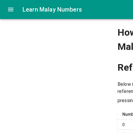
Learn Malay Numbers
How
Ma
Ref
Below i
referen
pressi
Numb
0